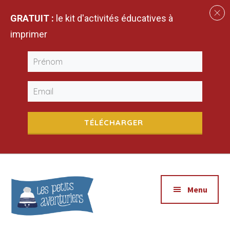
GRATUIT :
le kit d'activités éducatives à
imprimer
TÉLÉCHARGER
Additional
Passer
Passer
Apprendre
au
à
menu
Menu
contenu
la
en
principal
barre
explorant
latérale