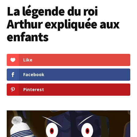
principale
La légende du roi
Arthur expliquée aux
enfants
Like
Facebook
Pinterest