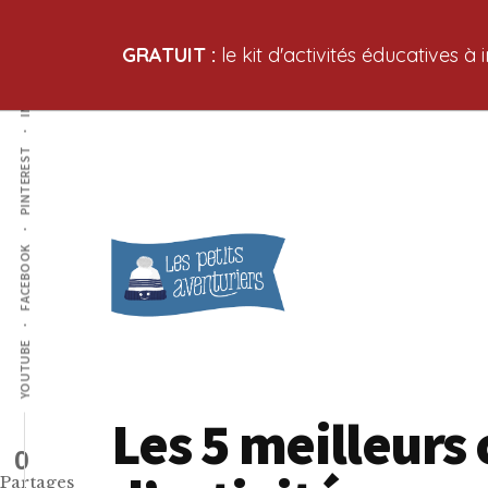
GRATUIT :
le kit d'activités éducatives à
INSTAGRAM
PINTEREST
Additional
Passer
Passer
Apprendre
au
à
FACEBOOK
menu
contenu
la
en
principal
barre
explorant
latérale
YOUTUBE
principale
Les 5 meilleurs 
0
Partages