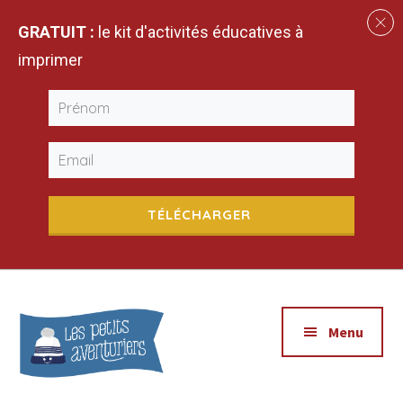
GRATUIT :
le kit d'activités éducatives à
imprimer
TÉLÉCHARGER
Additional
Passer
Passer
Apprendre
au
à
menu
Menu
contenu
la
en
principal
barre
explorant
latérale