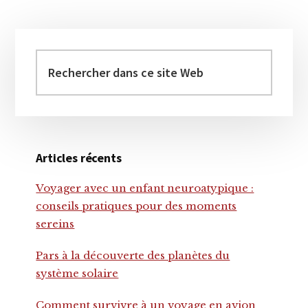
Barre
latérale
Rechercher
dans
principale
ce
site
Web
Articles récents
Voyager avec un enfant neuroatypique :
conseils pratiques pour des moments
sereins
Pars à la découverte des planètes du
système solaire
Comment survivre à un voyage en avion