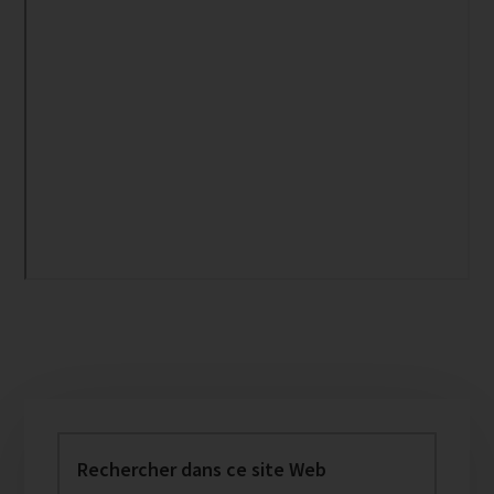
Barre
latérale
Rechercher
dans