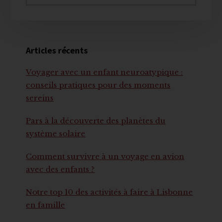
principale
ce
site
Web
Articles récents
Voyager avec un enfant neuroatypique :
conseils pratiques pour des moments
sereins
Pars à la découverte des planètes du
système solaire
Comment survivre à un voyage en avion
avec des enfants ?
Notre top 10 des activités à faire à Lisbonne
en famille