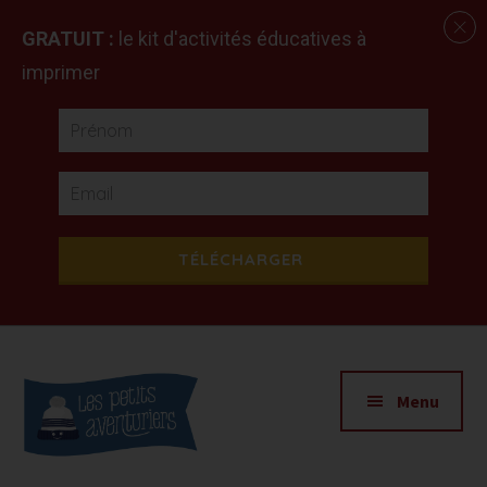
GRATUIT :
le kit d'activités éducatives à
imprimer
TÉLÉCHARGER
Additional
Passer
Passer
Apprendre
au
à
menu
Menu
contenu
la
en
principal
barre
explorant
latérale