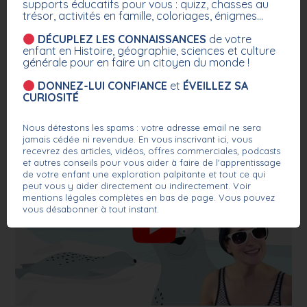
supports éducatifs pour vous : quizz, chasses au
trésor, activités en famille, coloriages, énigmes...
DÉCUPLEZ LES CONNAISSANCES
de votre
enfant en Histoire, géographie, sciences et culture
générale pour en faire un citoyen du monde !
DONNEZ-LUI CONFIANCE
et
ÉVEILLEZ SA
CURIOSITÉ
Nous détestons les spams : votre adresse email ne sera
jamais cédée ni revendue. En vous inscrivant ici, vous
recevrez des articles, vidéos, offres commerciales, podcasts
et autres conseils pour vous aider à faire de l'apprentissage
de votre enfant une exploration palpitante et tout ce qui
peut vous y aider directement ou indirectement. Voir
mentions légales complètes en bas de page. Vous pouvez
vous désabonner à tout instant.