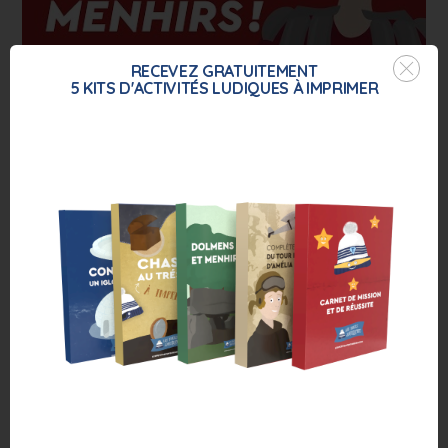
RECEVEZ GRATUITEMENT
5 KITS D'ACTIVITÉS
LUDIQUES
À IMPRIMER
💪 À quoi servaient les Menhirs ?
– 🇫🇷 FR 02
Cette semaine Clem et Mumu m’ont emmené
en
Bretagne
car je me posais beaucoup de
questions sur les
menhirs
! Il paraît qu’on en
trouve beaucoup dans cette région…
Mais savais-tu qu’on retrouve des menhirs
dans le monde entier ? Ils sont en réalité bien
plus…