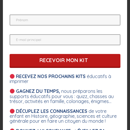
🐘 Voyage merveilleux au pays
des Machines de l’île – Nantes –
🇫🇷 FR 01
Cette semaine, je vais te parler des Machines
de l’île à Nantes ! Et oui, avec Clem et Mumu,
nous avons pris l’avion pour la France afin
RECEVOIR MON KIT
d’explorer ce pays et de démarrer une
nouvelle série d’épisodes !
RECEVEZ NOS PROCHAINS KITS
éducatifs à
En effet, sur les bords de la Loire on trouve
imprimer
l
es anciens chantiers navals de Nantes
, c’est là
GAGNEZ DU TEMPS,
nous préparons les
supports éducatifs pour vous : quizz, chasses au
où l’on…
trésor, activités en famille, coloriages, énigmes...
DÉCUPLEZ LES CONNAISSANCES
de votre
enfant en Histoire, géographie, sciences et culture
générale pour en faire un citoyen du monde !