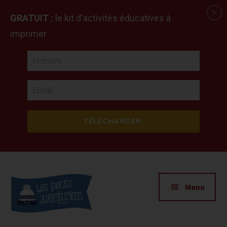
GRATUIT :
le kit d'activités éducatives à
imprimer
TÉLÉCHARGER
Additional
Passer
Passer
Apprendre
au
à
menu
Menu
contenu
la
en
principal
barre
explorant
latérale