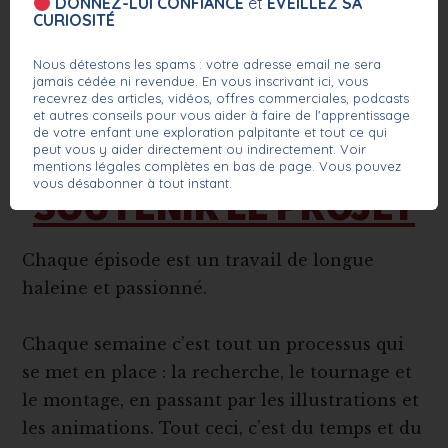
DONNEZ-LUI CONFIANCE
et
ÉVEILLEZ SA
CURIOSITÉ
Nous détestons les spams : votre adresse email ne sera
jamais cédée ni revendue. En vous inscrivant ici, vous
recevrez des articles, vidéos, offres commerciales, podcasts
et autres conseils pour vous aider à faire de l'apprentissage
de votre enfant une exploration palpitante et tout ce qui
peut vous y aider directement ou indirectement. Voir
mentions légales complètes en bas de page. Vous pouvez
vous désabonner à tout instant.
SOUTENIR LE PROJET
Chaque épisode est un travail de longue
haleine et passionné.
Chaque semaine c’est tout un processus qui
se met en place : la recherche, le tournage et
le montage, en passant par les illustrations et
les animations. Tout ceci, c’est du temps et du