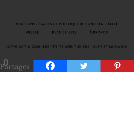
MENTIONS LÉGALES ET POLITIQUE DE CONFIDENTIALITÉ
PRESSE
PLAN DU SITE
À PROPOS
COPYRIGHT © 2026 · LES PETITS AVENTURIERS - CLEM ET MUMU INC.
0
Partages